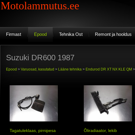
Motolammutus.ee
Firmast
Epood
Tehnika Ost
Remont ja hooldus
Suzuki DR600 1987
Epood
>
Varuosad, kasutatud
>
Lääne tehnika
>
Endurod DR XT NX KLE QM
Tagatuleklaas, pirnipesa
Õliradiaator, lekib