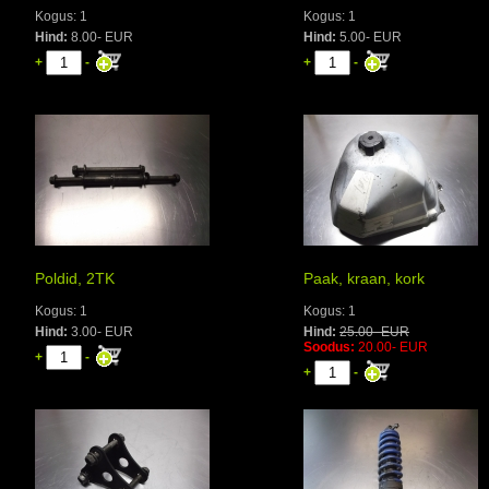
Kogus: 1
Kogus: 1
Hind:
8.00- EUR
Hind:
5.00- EUR
+
-
+
-
Poldid, 2TK
Paak, kraan, kork
Kogus: 1
Kogus: 1
Hind:
3.00- EUR
Hind:
25.00- EUR
Soodus:
20.00- EUR
+
-
+
-