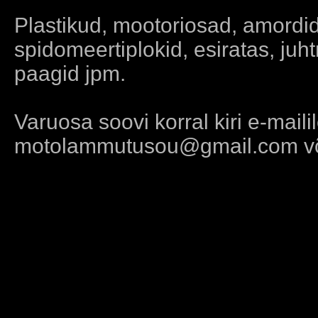
Plastikud, mootoriosad, amordid
spidomeertiplokid, esiratas, juh
paagid jpm.
Varuosa soovi korral kiri e-maili
motolammutusou@gmail.com võ