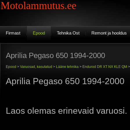
Motolammutus.ee
Firmast
Epood
Tehnika Ost
Remont ja hooldus
Aprilia Pegaso 650 1994-2000
Epood
>
Varuosad, kasutatud
>
Lääne tehnika
>
Endurod DR XT NX KLE QM
Aprilia Pegaso 650 1994-2000
Laos olemas erinevaid varuosi.