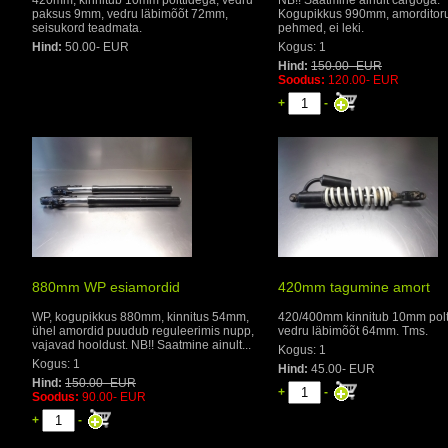
420mm, kinnitub 10mm polttidega, vedru
NB!! Saatmine ainult cargoga.
paksus 9mm, vedru läbimõõt 72mm,
Kogupikkus 990mm, amorditor
seisukord teadmata.
pehmed, ei leki.
Hind:
50.00- EUR
Kogus: 1
Hind:
150.00- EUR
Soodus:
120.00- EUR
+
-
880mm WP esiamordid
420mm tagumine amort
WP, kogupikkus 880mm, kinnitus 54mm,
420/400mm kinnitub 10mm polt
ühel amordid puudub reguleerimis nupp,
vedru läbimõõt 64mm. Tms.
vajavad hooldust. NB!! Saatmine ainult...
Kogus: 1
Kogus: 1
Hind:
45.00- EUR
Hind:
150.00- EUR
+
-
Soodus:
90.00- EUR
+
-