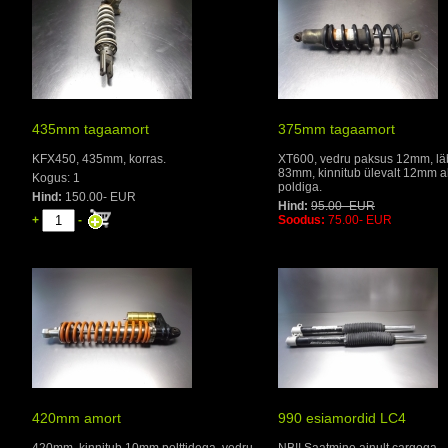
435mm tagaamort
375mm tagaamort
KFX450, 435mm, korras.
XT600, vedru paksus 12mm, lä
83mm, kinnitub ülevalt 12mm 
Kogus: 1
poldiga.
Hind:
150.00- EUR
Hind:
95.00- EUR
+
-
Soodus:
75.00- EUR
420mm amort
990 esiamordid LC4