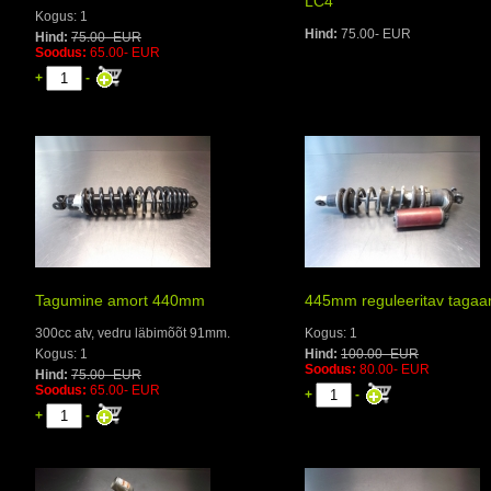
LC4
Kogus: 1
Hind:
75.00- EUR
Hind:
75.00- EUR
Soodus:
65.00- EUR
+
-
Tagumine amort 440mm
445mm reguleeritav tagaa
300cc atv, vedru läbimõõt 91mm.
Kogus: 1
Kogus: 1
Hind:
100.00- EUR
Soodus:
80.00- EUR
Hind:
75.00- EUR
Soodus:
65.00- EUR
+
-
+
-