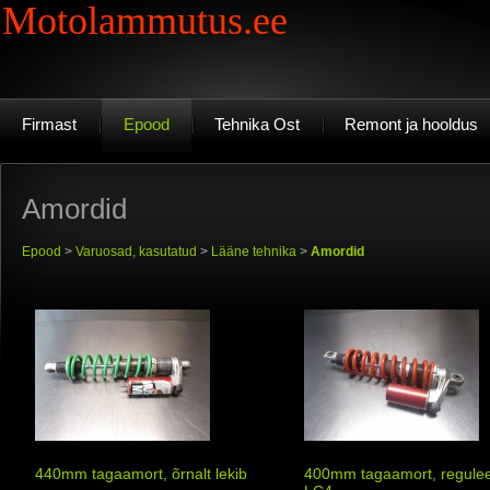
Motolammutus.ee
Firmast
Epood
Tehnika Ost
Remont ja hooldus
Amordid
Epood
>
Varuosad, kasutatud
>
Lääne tehnika
>
Amordid
440mm tagaamort, õrnalt lekib
400mm tagaamort, regulee