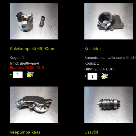
Kolvikomplekt 69,90mm
Kollektor
Kogus: 1
Kummist osal väikesed mõrad k
Hind:
25.00- EUR
Kogus: 1
Soodus:
20.00- EUR
Hind:
20.00- EUR
+
-
+
-
Veepumba kaas
Ussvõll