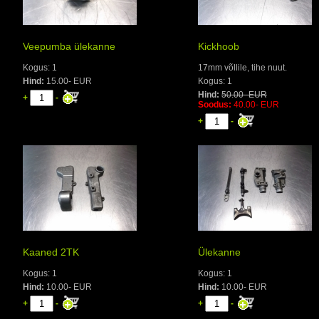
Veepumba ülekanne
Kickhoob
Kogus: 1
17mm võllile, tihe nuut.
Hind:
15.00- EUR
Kogus: 1
Hind:
50.00- EUR
+
-
Soodus:
40.00- EUR
+
-
Kaaned 2TK
Ülekanne
Kogus: 1
Kogus: 1
Hind:
10.00- EUR
Hind:
10.00- EUR
+
-
+
-