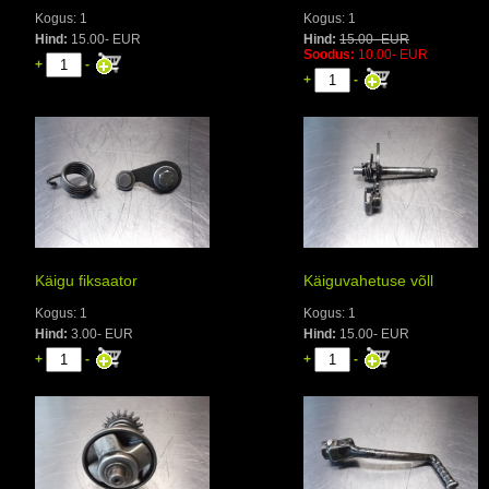
Kogus: 1
Kogus: 1
Hind:
15.00- EUR
Hind:
15.00- EUR
Soodus:
10.00- EUR
+
-
+
-
Käigu fiksaator
Käiguvahetuse võll
Kogus: 1
Kogus: 1
Hind:
3.00- EUR
Hind:
15.00- EUR
+
-
+
-