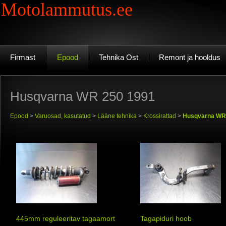
Motolammutus.ee
Firmast
Epood
Tehnika Ost
Remont ja hooldus
Husqvarna WR 250 1991
Epood
>
Varuosad, kasutatud
>
Lääne tehnika
>
Krossirattad
>
Husqvarna WR
445mm reguleeritav tagaamort
Tagapiduri hoob