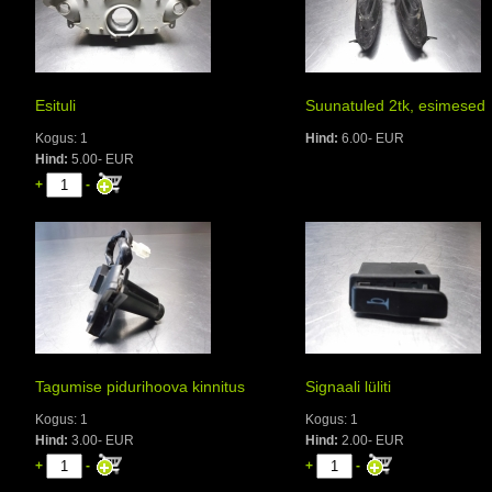
Esituli
Suunatuled 2tk, esimesed
Kogus: 1
Hind:
6.00- EUR
Hind:
5.00- EUR
+
-
Tagumise pidurihoova kinnitus
Signaali lüliti
Kogus: 1
Kogus: 1
Hind:
3.00- EUR
Hind:
2.00- EUR
+
-
+
-