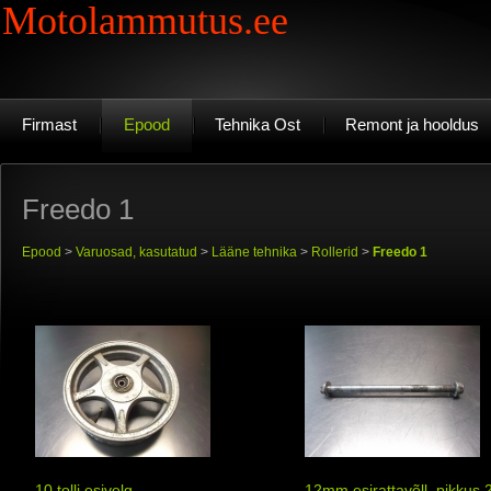
Motolammutus.ee
Firmast
Epood
Tehnika Ost
Remont ja hooldus
Freedo 1
Epood
>
Varuosad, kasutatud
>
Lääne tehnika
>
Rollerid
>
Freedo 1
10 tolli esivelg
12mm esirattavõll, pikku