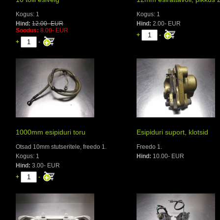
Kogus: 1
Kogus: 1
Hind:
12.00- EUR
Hind:
2.00- EUR
Soodus:
8.00- EUR
+
-
+
-
1000mm esipiduri toru
Esipiduri suport, klotsid
Otsad 10mm stutseritele, freedo 1.
Freedo 1.
Kogus: 1
Hind:
10.00- EUR
Hind:
3.00- EUR
+
-