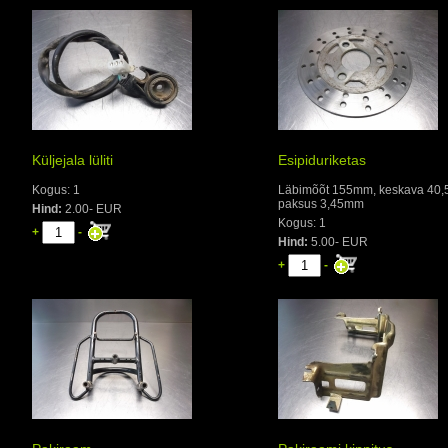
Küljejala lüliti
Esipiduriketas
Kogus: 1
Läbimõõt 155mm, keskava 40
paksus 3,45mm
Hind:
2.00- EUR
Kogus: 1
+
-
Hind:
5.00- EUR
+
-