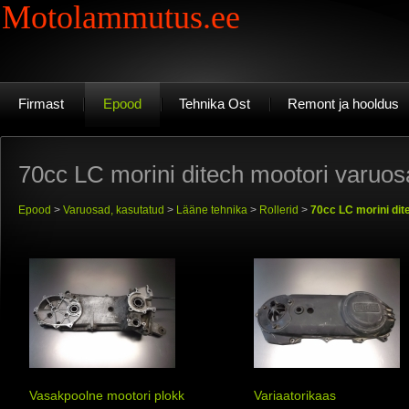
Motolammutus.ee
Firmast
Epood
Tehnika Ost
Remont ja hooldus
70cc LC morini ditech mootori varuo
Epood
>
Varuosad, kasutatud
>
Lääne tehnika
>
Rollerid
>
70cc LC morini dit
Vasakpoolne mootori plokk
Variaatorikaas