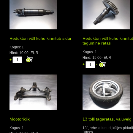
Reduktori võll kuhu kinnitub sidur
Reduktori võll kuhu kinnitu
tagumine ratas
Kogus: 1
Kogus: 1
Hind:
10.00- EUR
Hind:
15.00- EUR
+
-
+
-
Mootorikiik
13 tolli tagaratas, valuvelg
Kogus: 1
13", rehv kulunud, küljes piduri
Ditech.