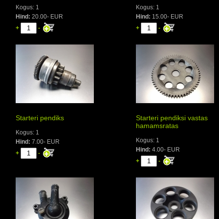
Kogus: 1
Kogus: 1
Hind:
20.00- EUR
Hind:
15.00- EUR
+
-
+
-
Starteri pendiks
Starteri pendiksi vastas
hamamsratas
Kogus: 1
Kogus: 1
Hind:
7.00- EUR
Hind:
4.00- EUR
+
-
+
-