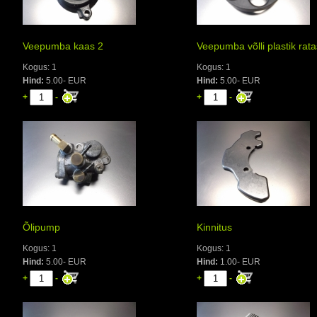
Veepumba kaas 2
Veepumba võlli plastik rata
Kogus: 1
Kogus: 1
Hind:
5.00- EUR
Hind:
5.00- EUR
+
-
+
-
Õlipump
Kinnitus
Kogus: 1
Kogus: 1
Hind:
5.00- EUR
Hind:
1.00- EUR
+
-
+
-