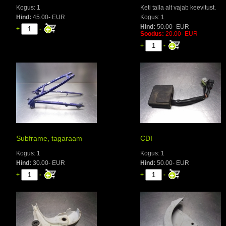
Kogus: 1
Keti talla alt vajab keevitust.
Hind:
45.00- EUR
Kogus: 1
Hind:
50.00- EUR
+
-
Soodus:
20.00- EUR
+
-
Subframe, tagaraam
CDI
Kogus: 1
Kogus: 1
Hind:
30.00- EUR
Hind:
50.00- EUR
+
-
+
-