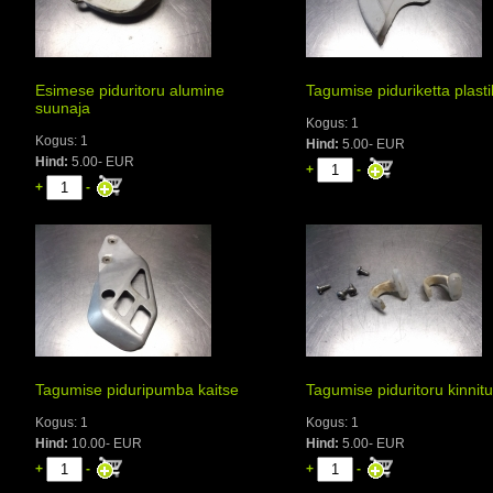
Esimese piduritoru alumine
Tagumise piduriketta plasti
suunaja
Kogus: 1
Kogus: 1
Hind:
5.00- EUR
Hind:
5.00- EUR
+
-
+
-
Tagumise piduripumba kaitse
Tagumise piduritoru kinnit
Kogus: 1
Kogus: 1
Hind:
10.00- EUR
Hind:
5.00- EUR
+
-
+
-