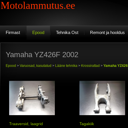
Motolammutus.ee
Firmast
Epood
Tehnika Ost
Remont ja hooldus
Yamaha YZ426F 2002
Epood
>
Varuosad, kasutatud
>
Lääne tehnika
>
Krossirattad
>
Yamaha YZ426
Traaversid, laagrid
Tagakiik