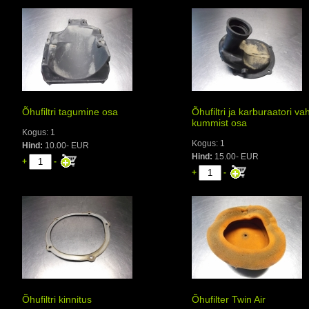
Õhufiltri tagumine osa
Õhufiltri ja karburaatori va
kummist osa
Kogus: 1
Kogus: 1
Hind:
10.00- EUR
Hind:
15.00- EUR
+
-
+
-
Õhufiltri kinnitus
Õhufilter Twin Air