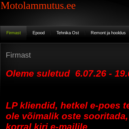
Motolammutus.ee
Firmast
Epood
Tehnika Ost
Remont ja hooldus
Firmast
Oleme suletud 6.07.26 - 19.
LP kliendid, hetkel e-poes t
ole võimalik oste sooritada
korral kiri e-mailile